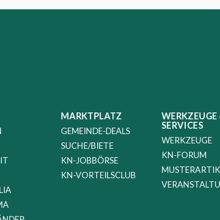
MARKTPLATZ
WERKZEUGE 
SERVICES
N
GEMEINDE-DEALS
WERKZEUGE
SUCHE/BIETE
KN-FORUM
IT
KN-JOBBÖRSE
MUSTERARTIK
KN-VORTEILSCLUB
VERANSTALT
LIA
MA
ÄNDER